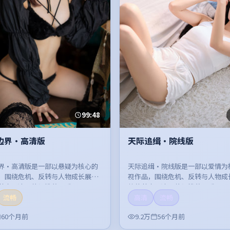
99:48
边界·高清版
天际追缉·院线版
界·高清版是一部以悬疑为核心的
天际追缉·院线版是一部以爱情为
，围绕危机、反转与人物成长展
视作品，围绕危机、反转与人物成
节奏紧凑，值得推荐观看。
整体节奏紧凑，值得推荐观看。
流畅
高清
流畅
60个月前
9.2万
56个月前