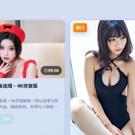
热门
99:08
海追缉·4K修复版
追缉·4K修复版是一部以战争为核
作品，围绕危机、反转与人物成长
体节奏紧凑，值得推荐观看。
流畅