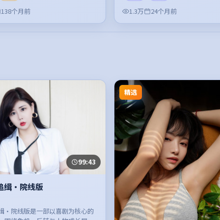
138个月前
1.3万
24个月前
精选
99:43
追缉·院线版
缉·院线版是一部以喜剧为核心的