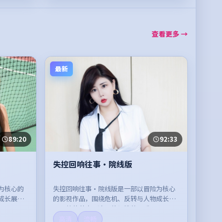
查看更多 →
最新
89:20
92:33
失控回响往事·院线版
为核心的
失控回响往事·院线版是一部以冒险为核心
成长展
的影视作品，围绕危机、反转与人物成长展
。
开，整体节奏紧凑，值得推荐观看。
高清
流畅