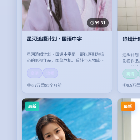
99:31
星河追缉计划·国语中字
追缉计
星河追缉计划·国语中字是一部以喜剧为核
追缉计划
心的影视作品，围绕危机、反转与人物成长
影视作品
展开，整体节奏紧凑，值得推荐观看。
开，整体
高清
流畅
高清
6.7万
82个月前
8.5万
最新
最新