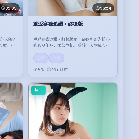
99:39
96:54
重返寒锋追缉·终极版
核心的影
重返寒锋追缉·终极版是一部以科幻为核心
长展开，
的影视作品，围绕危机、反转与人物成长展
开，整体节奏紧凑，值得推荐观看。
高清
流畅
9.5万
66个月前
热门