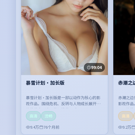
99:04
暴雪计划·加长版
赤潮之
暴雪计划·加长版是一部以动作为核心的影
赤潮之边
视作品，围绕危机、反转与人物成长展开，
影视作品
整体节奏紧凑，值得推荐观看。
开，整体
高清
流畅
高清
9.4万
76个月前
9.2万