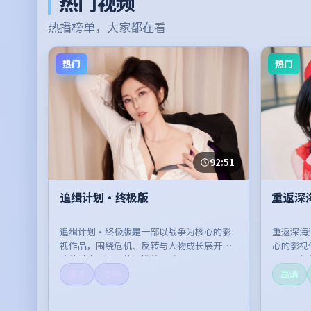
热门视频
热播榜单，大家都在看
热门
热门
92:51
追缉计划·终极版
重返深
追缉计划·终极版是一部以战争为核心的影
重返深海
视作品，围绕危机、反转与人物成长展开，
心的影视
整体节奏紧凑，值得推荐观看。
展开，整
高清
流畅
高清