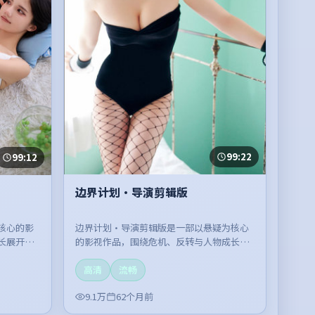
99:22
99:12
边界计划·导演剪辑版
边界计划·导演剪辑版是一部以悬疑为核心
核心的影
的影视作品，围绕危机、反转与人物成长展
长展开，
开，整体节奏紧凑，值得推荐观看。
高清
流畅
9.1万
62个月前