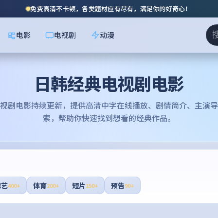
免费高清不卡顿，各类题材应有尽有，满足你的好奇心！
电影
电视剧
动漫
日韩经典电视剧电影
视剧电影
持续更新，提供高清中字在线播放、剧情简介、主演导
索，帮助你快速找到想看的经典作品。
综艺
体育
短片
预告
400+
200+
150+
90+